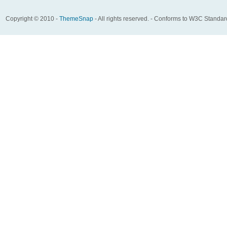
Copyright © 2010 -
ThemeSnap
- All rights reserved. - Conforms to W3C Standa