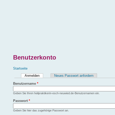
Direkt zum Inhalt
Benutzerkonto
Sie sind hier
Startseite
Haupt-Reiter
Anmelden
(aktiver Reiter)
Neues Passwort anfordern
Benutzername
*
Geben Sie Ihren heilpraktikerin-esch-neuwied.de-Benutzernamen ein.
Passwort
*
Geben Sie hier das zugehörige Passwort an.