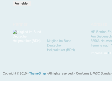
Partner
Adresse
HP Bettina Es
Am Siebenschl
Mitglied im Bund
56566 Neuwie
Deutscher
Termine nach 
Heilpraktiker (BDH)
Impressum
/
D
Copyright © 2010 -
ThemeSnap
- All rights reserved. - Conforms to W3C Standa