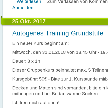
über Autogenes Training - Oberstufe
Weiterlesen
Zum Verfassen von Kommenta
Anmelden
.
25 Okt. 2017
Autogenes Training Grundstufe
Ein neuer Kurs beginnt am:
Mittwoch, den 31.01.2018 von 18.45 Uhr - 19.
Dauer: 8 x 1h
Dieser Gruppenkurs beinhaltet max. 5 Teilneh
Kursgebühr: 50€ - Bitte zur 1. Kursstunde mitb
Decken und Matten sind vorhanden, bitte ein 
mitbringen und bei Bedarf warme Socken.
Ich freu mich auf euch!