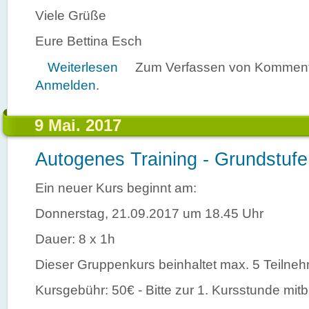
Viele Grüße
Eure Bettina Esch
über Babypause
Weiterlesen
Zum Verfassen von Kommenta
Anmelden
.
9 Mai. 2017
Autogenes Training - Grundstufe
Ein neuer Kurs beginnt am:
Donnerstag, 21.09.2017 um 18.45 Uhr
Dauer: 8 x 1h
Dieser Gruppenkurs beinhaltet max. 5 Teilneh
Kursgebühr: 50€ - Bitte zur 1. Kursstunde mitb