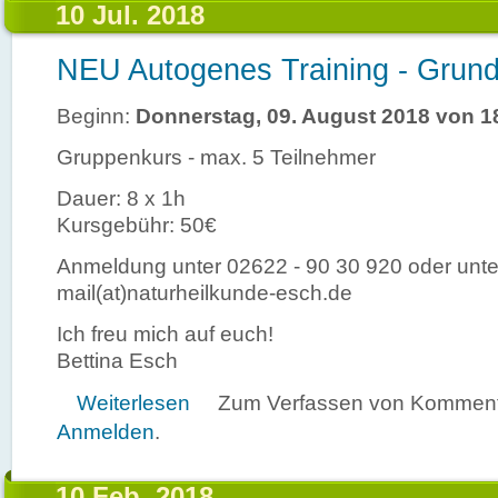
10 Jul. 2018
NEU Autogenes Training - Grund
Beginn:
Donnerstag, 09. August 2018 von 1
Gruppenkurs - max. 5 Teilnehmer
Dauer: 8 x 1h
Kursgebühr: 50€
Anmeldung unter 02622 - 90 30 920 oder unte
mail(at)naturheilkunde-esch.de
Ich freu mich auf euch!
Bettina Esch
über NEU Autogenes Training - Grundstufe
Weiterlesen
Zum Verfassen von Kommenta
Anmelden
.
10 Feb. 2018