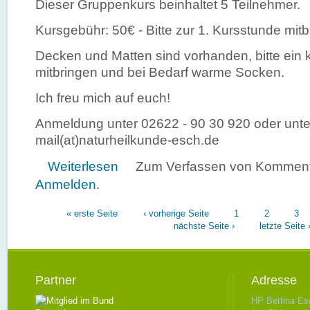
Dieser Gruppenkurs beinhaltet 5 Teilnehmer.
Kursgebühr: 50€ - Bitte zur 1. Kursstunde mitb
Decken und Matten sind vorhanden, bitte ein 
mitbringen und bei Bedarf warme Socken.
Ich freu mich auf euch!
Anmeldung unter 02622 - 90 30 920 oder unte
mail(at)naturheilkunde-esch.de
über Autogenes Training - Grundstufe
Weiterlesen
Zum Verfassen von Kommenta
Anmelden
.
Seiten
« erste Seite
‹ vorherige Seite
1
2
3
nächste Seite ›
letzte Seite 
Partner
Adresse
HP Bettina Es