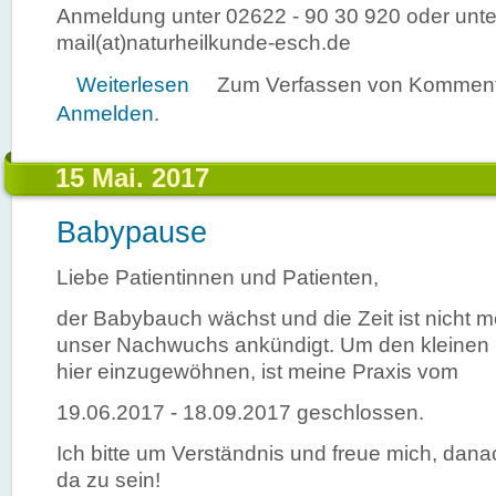
Anmeldung unter 02622 - 90 30 920 oder unte
mail(at)naturheilkunde-esch.de
über Autogenes Training Grundstufe
Weiterlesen
Zum Verfassen von Kommenta
Anmelden
.
15 Mai. 2017
Babypause
Liebe Patientinnen und Patienten,
der Babybauch wächst und die Zeit ist nicht m
unser Nachwuchs ankündigt. Um den kleinen
hier einzugewöhnen, ist meine Praxis vom
19.06.2017 - 18.09.2017 geschlossen.
Ich bitte um Verständnis und freue mich, dana
da zu sein!