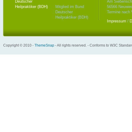
Am Siebenschl
Mitglied im Bund
56566 Neuwie
Deutscher
Termine nach 
Heilpraktiker (BDH)
Impressum
/
D
Copyright © 2010 -
ThemeSnap
- All rights reserved. - Conforms to W3C Standa