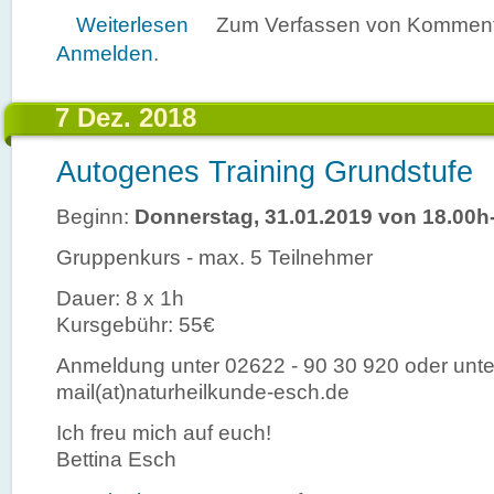
über Urlaub vom 03.06.2019 - 14.06.2019
Weiterlesen
Zum Verfassen von Kommenta
Anmelden
.
7 Dez. 2018
Autogenes Training Grundstufe
Beginn:
Donnerstag, 31.01.2019 von 18.00h
Gruppenkurs - max. 5 Teilnehmer
Dauer: 8 x 1h
Kursgebühr: 55€
Anmeldung unter 02622 - 90 30 920 oder unte
mail(at)naturheilkunde-esch.de
Ich freu mich auf euch!
Bettina Esch