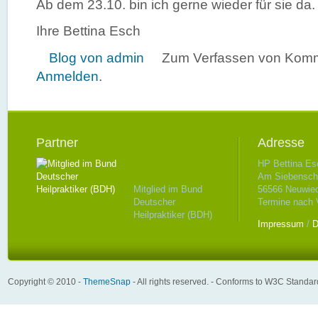
Ab dem 23.10. bin ich gerne wieder für sie da.
Ihre Bettina Esch
Blog von admin
Zum Verfassen von Komm
Anmelden
.
Partner
Adresse
HP Bettina Es
Am Siebenschl
Mitglied im Bund
56566 Neuwie
Deutscher
Termine nach 
Heilpraktiker (BDH)
Impressum
/
D
Copyright © 2010 -
ThemeSnap
- All rights reserved. - Conforms to W3C Standa