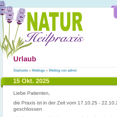
Direkt zum Inhalt
Urlaub
Sie sind hier
Startseite
»
Weblogs
»
Weblog von admin
15 Okt. 2025
Liebe Patienten,
die Praxis ist in der Zeit vom 17.10.25 - 22.1
geschlossen