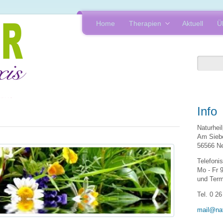
Home
Therapien
Aktuell
Ü
Info
Naturhei
Am Siebe
56566 N
Telefoni
Mo - Fr 
und Term
Tel. 0 26
mail@nat