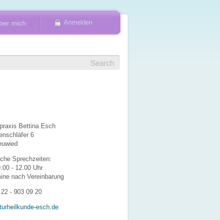
Anmelden
ber mich
lpraxis Bettina Esch
nschläfer 6
euwied
sche Sprechzeiten:
9.00 - 12.00 Uhr
ine nach Vereinbarung
 22 - 903 09 20
urheilkunde-esch.de