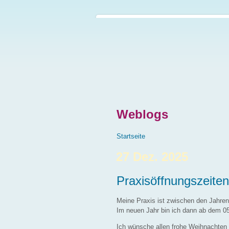
Direkt zum Inhalt
Weblogs
Sie sind hier
Startseite
27 Dez. 2025
Praxisöffnungszeite
Meine Praxis ist zwischen den Jahren
Im neuen Jahr bin ich dann ab dem 05
Ich wünsche allen frohe Weihnachten 