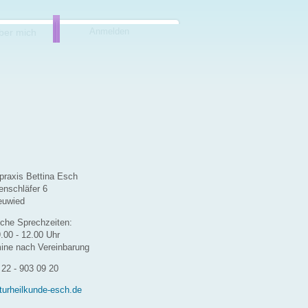
Anmelden
ber mich
lpraxis Bettina Esch
nschläfer 6
euwied
sche Sprechzeiten:
9.00 - 12.00 Uhr
ine nach Vereinbarung
 22 - 903 09 20
urheilkunde-esch.de