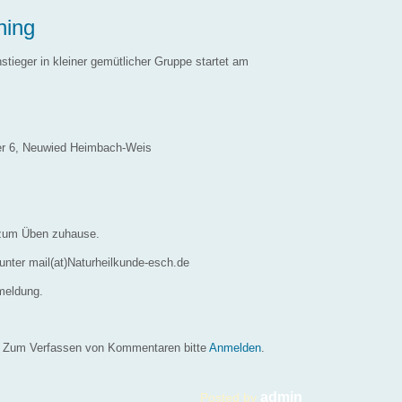
ning
stieger in kleiner gemütlicher Gruppe startet am
er 6, Neuwied Heimbach-Weis
g zum Üben zuhause.
nter mail(at)Naturheilkunde-esch.de
meldung.
raining
Zum Verfassen von Kommentaren bitte
Anmelden
.
admin
Posted by