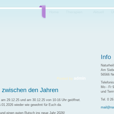
Home
Therapien
Aktuell
Ü
Info
Naturhei
Am Siebe
56566 N
admin
Posted by
Telefoni
Mo - Fr 
n zwischen den Jahren
und Term
Tel. 0 26
 am 29.12.25 und am 30.12.25 von 10-16 Uhr geöffnet.
.01.2026 wieder wie gewohnt für Euch da.
mail@nat
und einen guten Rutsch ins neue Jahr 2026!