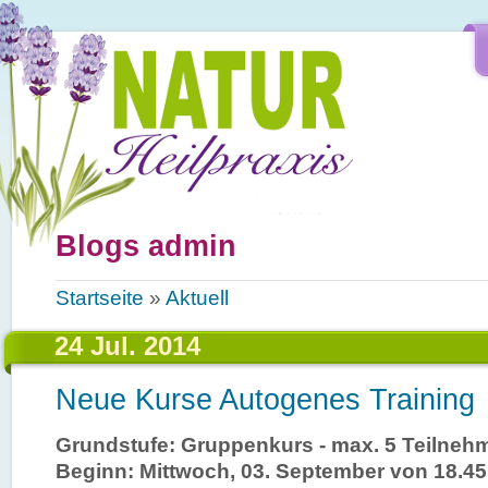
Direkt zum Inhalt
Blogs admin
Sie sind hier
Startseite
»
Aktuell
24 Jul. 2014
Neue Kurse Autogenes Training
Grundstufe
: Gruppenkurs - max. 5 Teilneh
Beginn: Mittwoch, 03. September von 18.45