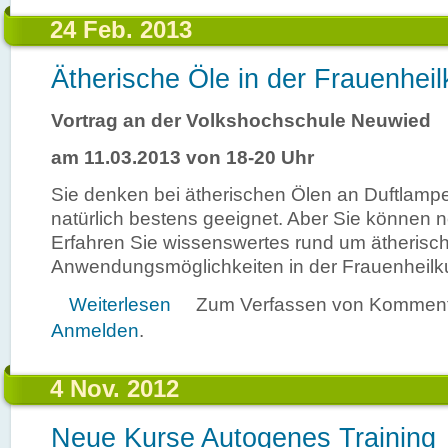
24 Feb. 2013
Ätherische Öle in der Frauenhei
Vortrag an der Volkshochschule Neuwied
am 11.03.2013 von 18-20 Uhr
Sie denken bei ätherischen Ölen an Duftlampe
natürlich bestens geeignet. Aber Sie können no
Erfahren Sie wissenswertes rund um ätherisc
Anwendungsmöglichkeiten in der Frauenheilk
über Ätherische Öle in der Frauenheilkunde
Weiterlesen
Zum Verfassen von Kommenta
Anmelden
.
4 Nov. 2012
Neue Kurse Autogenes Training