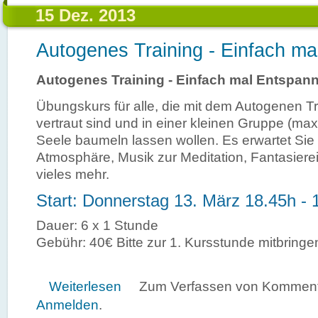
15 Dez. 2013
Autogenes Training - Einfach m
Autogenes Training - Einfach mal Entspan
Übungskurs für alle, die mit dem Autogenen Tr
vertraut sind und in einer kleinen Gruppe (max
Seele baumeln lassen wollen. Es erwartet Sie
Atmosphäre, Musik zur Meditation, Fantasiere
vieles mehr.
Start: Donnerstag 13. März 18.45h - 
Dauer: 6 x 1 Stunde
Gebühr: 40€ Bitte zur 1. Kursstunde mitbringe
über Autogenes Training - Einfach mal Entspan
Weiterlesen
Zum Verfassen von Kommenta
Anmelden
.