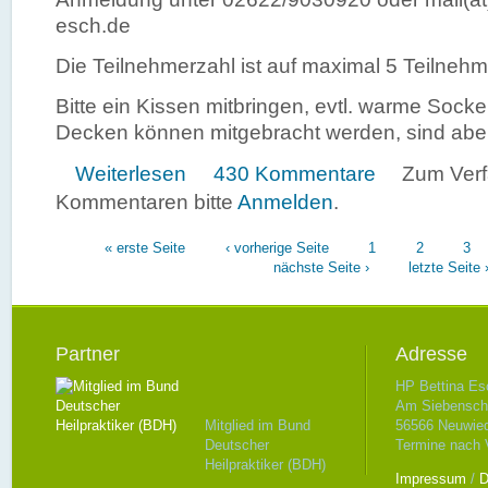
esch.de
Die Teilnehmerzahl ist auf maximal 5 Teilnehm
Bitte ein Kissen mitbringen, evtl. warme Socke
Decken können mitgebracht werden, sind abe
über In Kürze - neue Termine "Autogenes Traini
Weiterlesen
430 Kommentare
Zum Ver
Kommentaren bitte
Anmelden
.
Seiten
« erste Seite
‹ vorherige Seite
1
2
3
nächste Seite ›
letzte Seite 
Partner
Adresse
HP Bettina Es
Am Siebenschl
Mitglied im Bund
56566 Neuwie
Deutscher
Termine nach 
Heilpraktiker (BDH)
Impressum
/
D