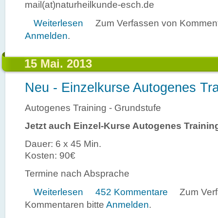
mail(at)naturheilkunde-esch.de
über Neuer Einsteigerkurs Autogenes Training
Weiterlesen
Zum Verfassen von Kommenta
Anmelden
.
15 Mai. 2013
Neu - Einzelkurse Autogenes Tra
Autogenes Training - Grundstufe
Jetzt auch Einzel-Kurse Autogenes Trainin
Dauer: 6 x 45 Min.
Kosten: 90€
Termine nach Absprache
über Neu - Einzelkurse Autogenes Training
Weiterlesen
452 Kommentare
Zum Ver
Kommentaren bitte
Anmelden
.