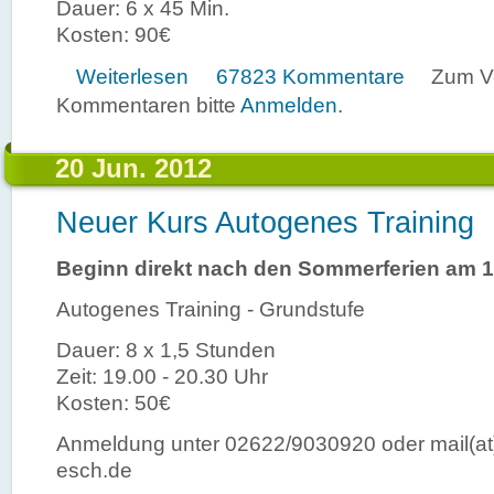
Dauer: 6 x 45 Min.
Kosten: 90€
über Neuer Kurs Autogenes Training
Weiterlesen
67823 Kommentare
Zum V
Kommentaren bitte
Anmelden
.
20 Jun. 2012
Neuer Kurs Autogenes Training
Beginn direkt nach den Sommerferien am 
Autogenes Training - Grundstufe
Dauer: 8 x 1,5 Stunden
Zeit: 19.00 - 20.30 Uhr
Kosten: 50€
Anmeldung unter 02622/9030920 oder mail(at
esch.de