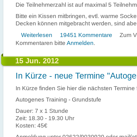
Die Teilnehmerzahl ist auf maximal 5 Teilnehm
Bitte ein Kissen mitbringen, evtl. warme Socke
Decken können mitgebracht werden, sind abe
über Neuer Kurs Autogenes Training
Weiterlesen
19451 Kommentare
Zum V
Kommentaren bitte
Anmelden
.
15 Jun. 2012
In Kürze - neue Termine "Autoge
In Kürze finden Sie hier die nächsten Termine 
Autogenes Training - Grundstufe
Dauer: 7 x 1 Stunde
Zeit: 18.30 - 19.30 Uhr
Kosten: 45€
Anmeldung unter 02622/9030920 oder mail(at