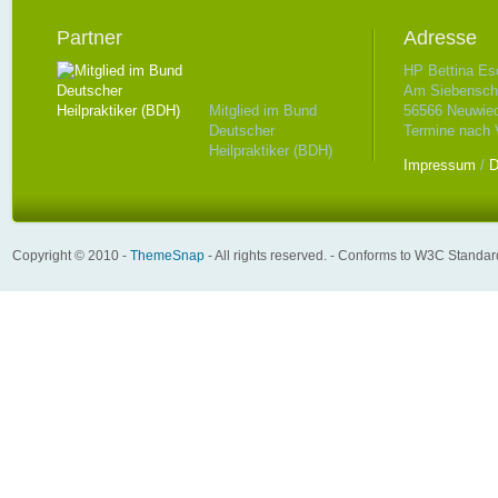
Partner
Adresse
HP Bettina Es
Am Siebenschl
Mitglied im Bund
56566 Neuwie
Deutscher
Termine nach 
Heilpraktiker (BDH)
Impressum
/
D
Copyright © 2010 -
ThemeSnap
- All rights reserved. - Conforms to W3C Standa