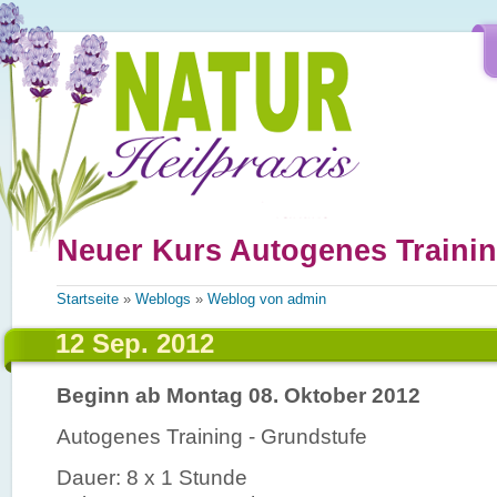
Direkt zum Inhalt
Neuer Kurs Autogenes Traini
Sie sind hier
Startseite
»
Weblogs
»
Weblog von admin
12 Sep. 2012
Beginn ab Montag 08. Oktober 2012
Autogenes Training - Grundstufe
Dauer: 8 x 1 Stunde