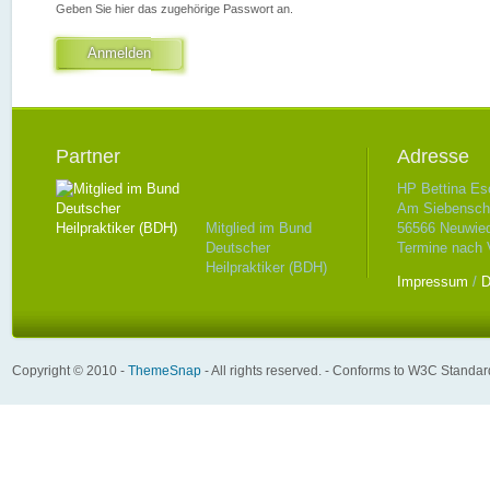
Geben Sie hier das zugehörige Passwort an.
Anmelden
Partner
Adresse
HP Bettina Es
Am Siebenschl
Mitglied im Bund
56566 Neuwie
Deutscher
Termine nach 
Heilpraktiker (BDH)
Impressum
/
D
Copyright © 2010 -
ThemeSnap
- All rights reserved. - Conforms to W3C Standa