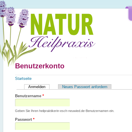
Direkt zum Inhalt
Benutzerkonto
Sie sind hier
Startseite
Haupt-Reiter
Anmelden
(aktiver Reiter)
Neues Passwort anfordern
Benutzername
*
Geben Sie Ihren heilpraktikerin-esch-neuwied.de-Benutzernamen ein.
Passwort
*